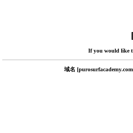
If you would like 
域名 [purosurfacade