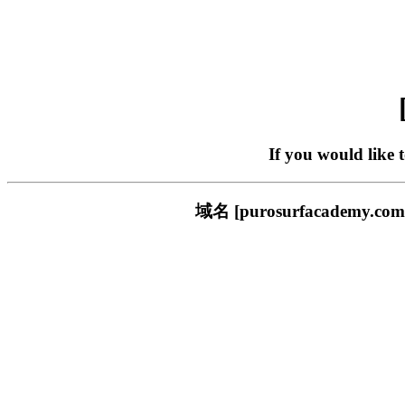
If you would like 
域名 [purosurfacade